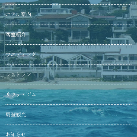
ホテル案内
客室紹介
LAZOR SEA RESORT（本館）
LAZOR SEA RESORT ANNEX（別館）
ウエディング
レストラン
サウナ・ジム
周遊観光
お知らせ