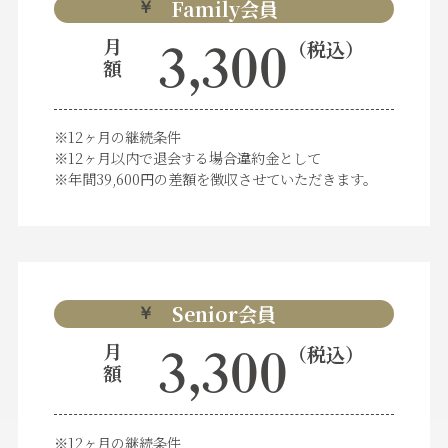
Family会員
￥
月
（税込）
3,300
額
※12ヶ月の継続条件
※12ヶ月以内で退会する場合違約金として
※年間39,600円の差額を徴収させていただきます。
Senior会員
￥
月
（税込）
3,300
額
※12ヶ月の継続条件