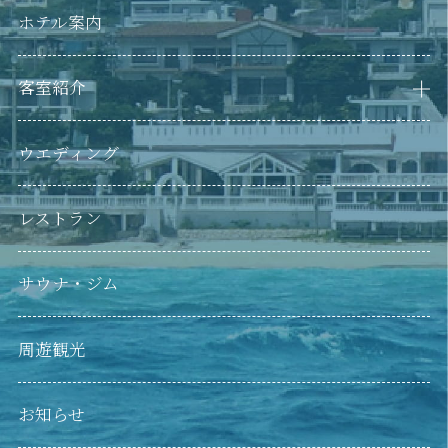
ホテル案内
客室紹介
LAZOR SEA RESORT（本館）
LAZOR SEA RESORT ANNEX（別館）
ウエディング
レストラン
サウナ・ジム
周遊観光
お知らせ