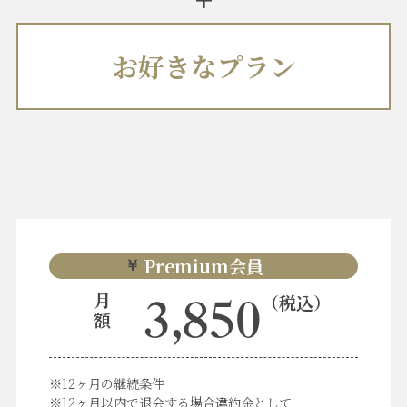
お好きなプラン
Premium会員
￥
月
（税込）
3,850
額
※12ヶ月の継続条件
※12ヶ月以内で退会する場合違約金として